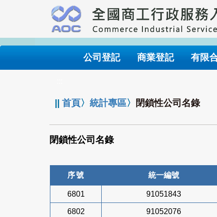
跳
到
主
要
內
公司登記
商業登記
有限
容
:::
||
首頁
〉
統計專區
〉
閉鎖性公司名錄
閉鎖性公司名錄
序號
統一編號
6801
91051843
6802
91052076