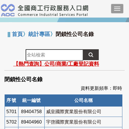
跳
Toggl
到
navig
主
:::
要
內
||
首頁
〉
統計專區
〉
閉鎖性公司名錄
容
全
站
【熱門查詢】公司/商業/工廠登記資料
檢
索
閉鎖性公司名錄
資料更新頻率：即時
序號
統一編號
公司名稱
5701
89404758
威皇國際實業股份有限公司
5702
89404960
宇啓國際實業股份有限公司