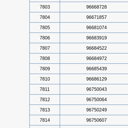
7803
96668728
7804
96671857
7805
96681074
7806
96683919
7807
96684522
7808
96684972
7809
96685439
7810
96686129
7811
96750043
7812
96750064
7813
96750249
7814
96750607