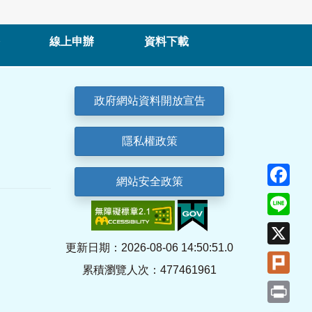
線上申辦
資料下載
政府網站資料開放宣告
隱私權政策
Fa
網站安全政策
Lin
X
更新日期：2026-08-06 14:50:51.0
Plu
累積瀏覽人次：477461961
Pri