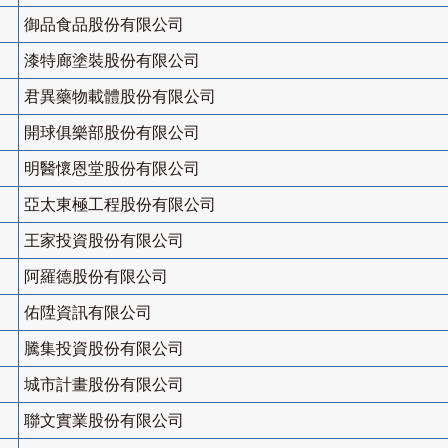
御品食品股份有限公司
漆特廊塗裝股份有限公司
君異藥物載體股份有限公司
開球俱樂部股份有限公司
明醫懷恩堂股份有限公司
亞太東極工程股份有限公司
王家投資股份有限公司
阿羅德股份有限公司
佑陞資訊有限公司
騰集投資股份有限公司
城市計畫股份有限公司
聯文實業股份有限公司