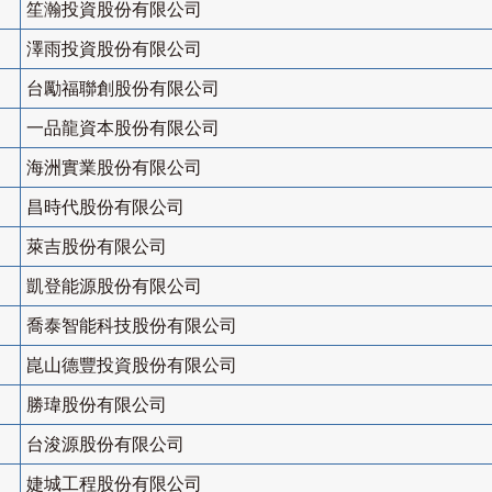
笙瀚投資股份有限公司
澤雨投資股份有限公司
台勵福聯創股份有限公司
一品龍資本股份有限公司
海洲實業股份有限公司
昌時代股份有限公司
萊吉股份有限公司
凱登能源股份有限公司
喬泰智能科技股份有限公司
崑山德豐投資股份有限公司
勝瑋股份有限公司
台浚源股份有限公司
婕城工程股份有限公司