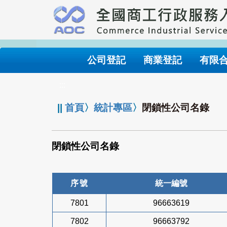
跳
到
主
要
內
公司登記
商業登記
有限
容
:::
||
首頁
〉
統計專區
〉
閉鎖性公司名錄
閉鎖性公司名錄
序號
統一編號
7801
96663619
7802
96663792