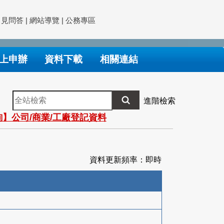
常見問答
|
網站導覽
|
公務專區
上申辦
資料下載
相關連結
全
進階檢索
站
】公司/商業/工廠登記資料
檢
索
資料更新頻率：即時