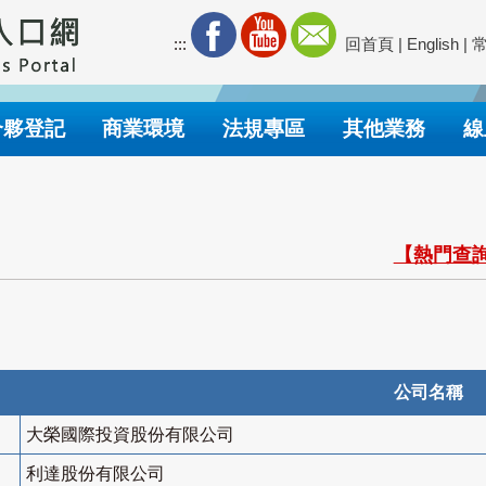
:::
回首頁
|
English
|
合夥登記
商業環境
法規專區
其他業務
線
【熱門查詢
公司名稱
大榮國際投資股份有限公司
利達股份有限公司