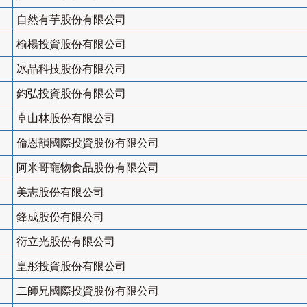
自然有芋股份有限公司
榆楊投資股份有限公司
冰晶科技股份有限公司
鈞弘投資股份有限公司
卓山林股份有限公司
倫恩韻國際投資股份有限公司
阿米哥寵物食品股份有限公司
美志股份有限公司
鋒成股份有限公司
衍立光股份有限公司
皇彤投資股份有限公司
二師兄國際投資股份有限公司