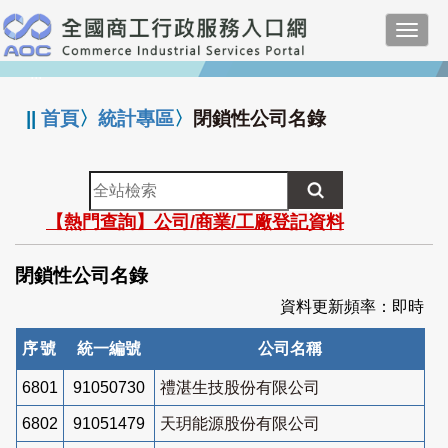
跳
Toggl
到
navig
主
:::
要
內
||
首頁
〉
統計專區
〉
閉鎖性公司名錄
容
全
站
【熱門查詢】公司/商業/工廠登記資料
檢
索
閉鎖性公司名錄
資料更新頻率：即時
序號
統一編號
公司名稱
6801
91050730
禮湛生技股份有限公司
6802
91051479
天玥能源股份有限公司