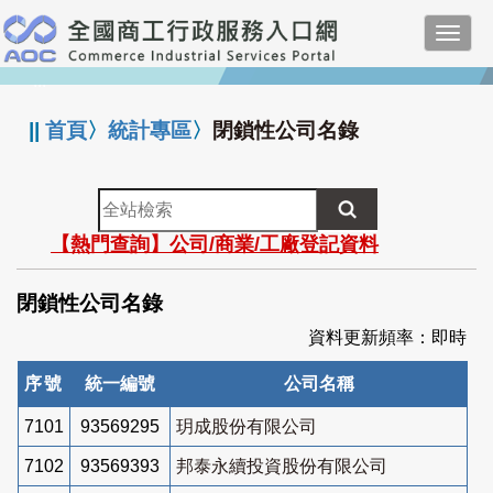
跳
Toggl
到
navig
主
:::
要
內
||
首頁
〉
統計專區
〉
閉鎖性公司名錄
容
全
站
【熱門查詢】公司/商業/工廠登記資料
檢
索
閉鎖性公司名錄
資料更新頻率：即時
序號
統一編號
公司名稱
7101
93569295
玥成股份有限公司
7102
93569393
邦泰永續投資股份有限公司