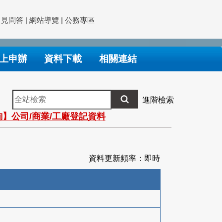
常見問答
|
網站導覽
|
公務專區
上申辦
資料下載
相關連結
全
進階檢索
站
】公司/商業/工廠登記資料
檢
索
資料更新頻率：即時