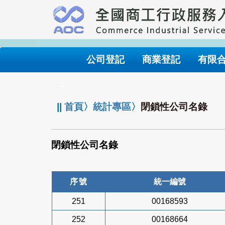
跳
到
主
要
內
公司登記
商業登記
有限
容
:::
||
首頁
〉
統計專區
〉
閉鎖性公司名錄
閉鎖性公司名錄
序號
統一編號
251
00168593
252
00168664