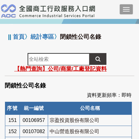
跳
Toggl
到
navig
主
:::
要
內
||
首頁
〉
統計專區
〉
閉鎖性公司名錄
容
全
站
【熱門查詢】公司/商業/工廠登記資料
檢
索
閉鎖性公司名錄
資料更新頻率：即時
序號
統一編號
公司名稱
151
00106957
宗盈投資股份有限公司
152
00107082
中山營造股份有限公司