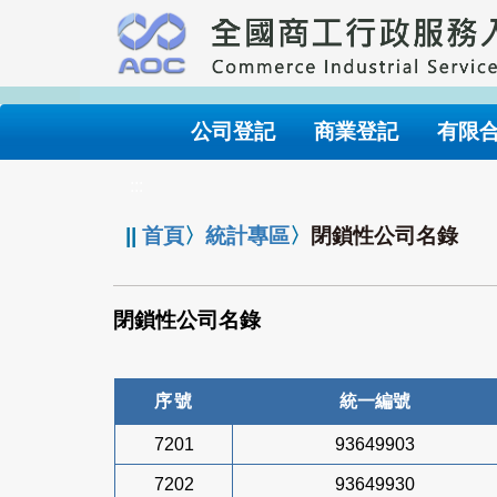
跳
到
主
要
內
公司登記
商業登記
有限
容
:::
||
首頁
〉
統計專區
〉
閉鎖性公司名錄
閉鎖性公司名錄
序號
統一編號
7201
93649903
7202
93649930