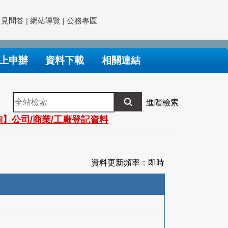
常見問答
|
網站導覽
|
公務專區
上申辦
資料下載
相關連結
全
進階檢索
站
】公司/商業/工廠登記資料
檢
索
資料更新頻率：即時