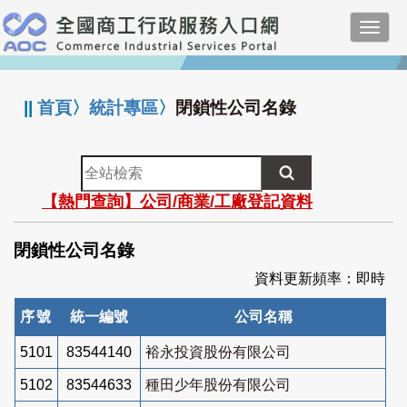
跳
Toggl
到
navig
主
:::
要
內
||
首頁
〉
統計專區
〉
閉鎖性公司名錄
容
全
站
【熱門查詢】公司/商業/工廠登記資料
檢
索
閉鎖性公司名錄
資料更新頻率：即時
序號
統一編號
公司名稱
5101
83544140
裕永投資股份有限公司
5102
83544633
種田少年股份有限公司