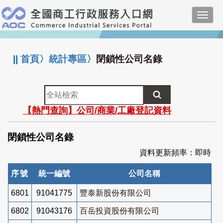
跳
Toggl
到
navig
主
:::
要
內
||
首頁
〉
統計專區
〉
閉鎖性公司名錄
容
全
站
【熱門查詢】公司/商業/工廠登記資料
檢
索
閉鎖性公司名錄
資料更新頻率：即時
序號
統一編號
公司名稱
6801
91041775
豐泰新股份有限公司
6802
91043176
百岳投資股份有限公司