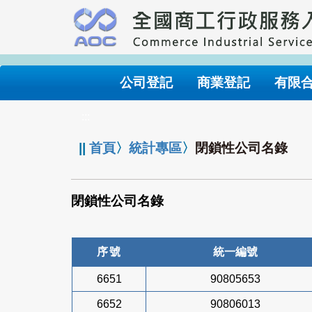
跳
到
主
要
內
公司登記
商業登記
有限
容
:::
||
首頁
〉
統計專區
〉
閉鎖性公司名錄
閉鎖性公司名錄
序號
統一編號
6651
90805653
6652
90806013