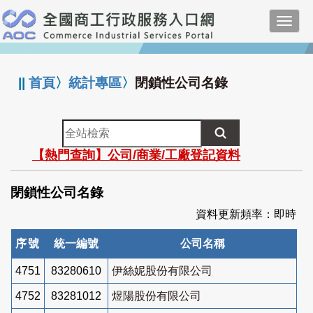
跳
Toggl
到
navig
主
:::
要
內
||
首頁
〉
統計專區
〉
閉鎖性公司名錄
容
全
站
【熱門查詢】公司/商業/工廠登記資料
檢
索
閉鎖性公司名錄
資料更新頻率：即時
序號
統一編號
公司名稱
4751
83280610
伊絲妮股份有限公司
4752
83281012
煜陽股份有限公司