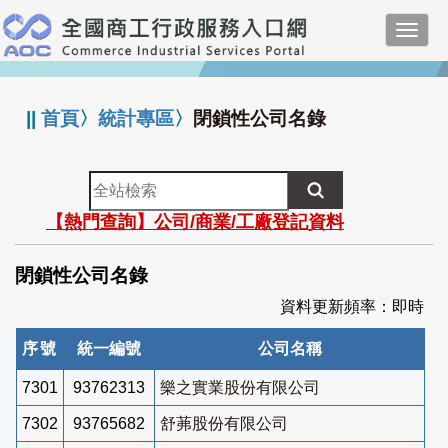
跳
Toggl
到
navig
主
:::
要
內
||
首頁
〉
統計專區
〉
閉鎖性公司名錄
容
全
站
【熱門查詢】公司/商業/工廠登記資料
檢
索
閉鎖性公司名錄
資料更新頻率：即時
序號
統一編號
公司名稱
7301
93762313
樂之實業股份有限公司
7302
93765682
舒茀股份有限公司