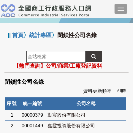
跳
Toggl
到
navig
主
:::
要
內
||
首頁
〉
統計專區
〉
閉鎖性公司名錄
容
全
站
【熱門查詢】公司/商業/工廠登記資料
檢
索
閉鎖性公司名錄
資料更新頻率：即時
序號
統一編號
公司名稱
1
00000379
勤宸股份有限公司
2
00001449
嘉霆投資股份有限公司