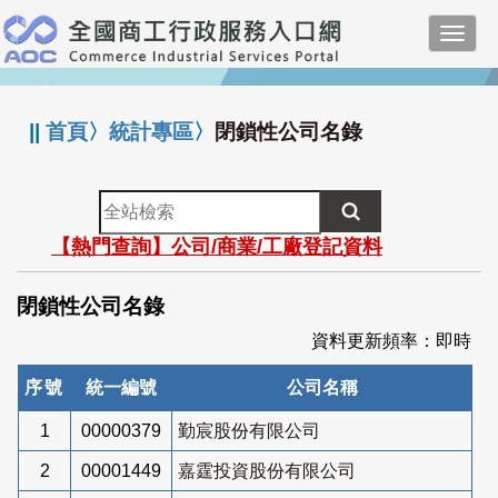
跳
Toggl
到
navig
主
:::
要
內
||
首頁
〉
統計專區
〉
閉鎖性公司名錄
容
全
站
【熱門查詢】公司/商業/工廠登記資料
檢
索
閉鎖性公司名錄
資料更新頻率：即時
序號
統一編號
公司名稱
1
00000379
勤宸股份有限公司
2
00001449
嘉霆投資股份有限公司