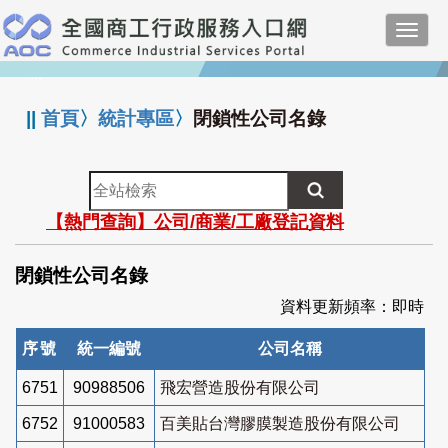
跳
Toggl
到
navig
主
:::
要
內
||
首頁
〉
統計專區
〉
閉鎖性公司名錄
容
全
站
【熱門查詢】公司/商業/工廠登記資料
檢
索
閉鎖性公司名錄
資料更新頻率：即時
序號
統一編號
公司名稱
6751
90988506
飛宏營造股份有限公司
6752
91000583
百美貼台灣膠膜製造股份有限公司