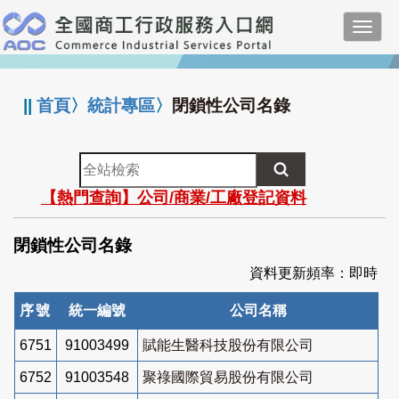
跳
Toggl
到
navig
主
:::
要
內
||
首頁
〉
統計專區
〉
閉鎖性公司名錄
容
全
站
【熱門查詢】公司/商業/工廠登記資料
檢
索
閉鎖性公司名錄
資料更新頻率：即時
序號
統一編號
公司名稱
6751
91003499
賦能生醫科技股份有限公司
6752
91003548
聚祿國際貿易股份有限公司