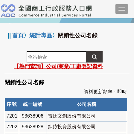
跳
Toggl
到
navig
主
:::
要
內
||
首頁
〉
統計專區
〉
閉鎖性公司名錄
容
全
站
【熱門查詢】公司/商業/工廠登記資料
檢
索
閉鎖性公司名錄
資料更新頻率：即時
序號
統一編號
公司名稱
7201
93638906
雷廷文創股份有限公司
7202
93638928
鈦銥投資股份有限公司