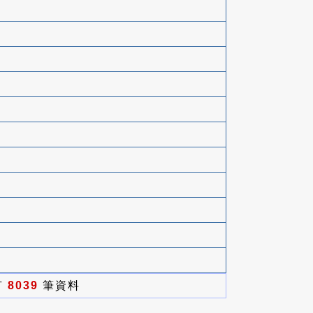
有
8039
筆資料