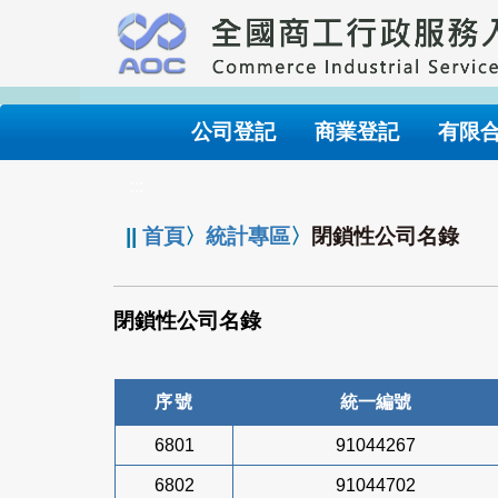
跳
到
主
要
內
公司登記
商業登記
有限
容
:::
||
首頁
〉
統計專區
〉
閉鎖性公司名錄
閉鎖性公司名錄
序號
統一編號
6801
91044267
6802
91044702