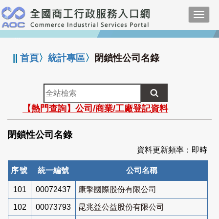
跳
Toggl
到
navig
主
:::
要
內
||
首頁
〉
統計專區
〉
閉鎖性公司名錄
容
全
站
【熱門查詢】公司/商業/工廠登記資料
檢
索
閉鎖性公司名錄
資料更新頻率：即時
序號
統一編號
公司名稱
101
00072437
康擎國際股份有限公司
102
00073793
昆兆益公益股份有限公司