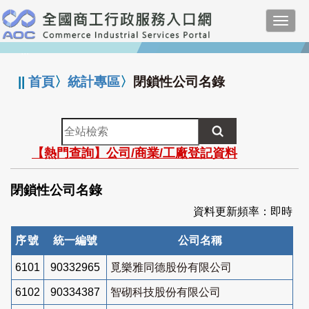
跳
Toggl
到
navig
主
:::
要
內
||
首頁
〉
統計專區
〉
閉鎖性公司名錄
容
全
站
【熱門查詢】公司/商業/工廠登記資料
檢
索
閉鎖性公司名錄
資料更新頻率：即時
序號
統一編號
公司名稱
6101
90332965
覓樂雅同德股份有限公司
6102
90334387
智砌科技股份有限公司