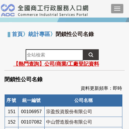
跳
Toggl
到
navig
主
:::
要
內
||
首頁
〉
統計專區
〉
閉鎖性公司名錄
容
全
站
【熱門查詢】公司/商業/工廠登記資料
檢
索
閉鎖性公司名錄
資料更新頻率：即時
序號
統一編號
公司名稱
151
00106957
宗盈投資股份有限公司
152
00107082
中山營造股份有限公司