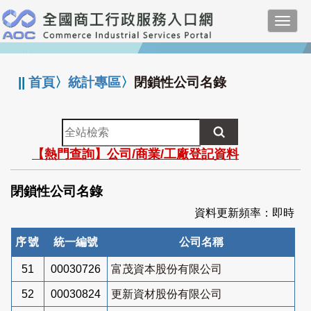
跳
Toggl
到
navig
主
:::
要
內
||
首頁
〉
統計專區
〉
閉鎖性公司名錄
容
全
站
【熱門查詢】公司/商業/工廠登記資料
檢
索
閉鎖性公司名錄
資料更新頻率：即時
序號
統一編號
公司名稱
51
00030726
富茂資本股份有限公司
52
00030824
更新資材股份有限公司