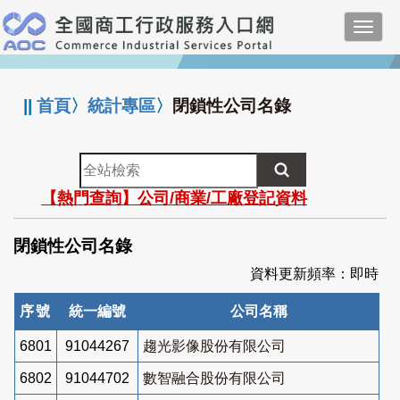
跳
Toggl
到
navig
主
:::
要
內
||
首頁
〉
統計專區
〉
閉鎖性公司名錄
容
全
站
【熱門查詢】公司/商業/工廠登記資料
檢
索
閉鎖性公司名錄
資料更新頻率：即時
序號
統一編號
公司名稱
6801
91044267
趨光影像股份有限公司
6802
91044702
數智融合股份有限公司