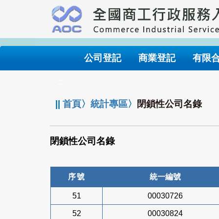
跳
到
主
要
內
公司登記
商業登記
有限
容
:::
||
首頁
〉
統計專區
〉
閉鎖性公司名錄
閉鎖性公司名錄
序號
統一編號
51
00030726
52
00030824