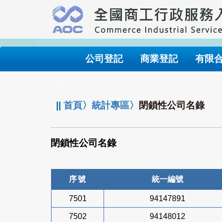
跳
到
主
要
內
公司登記
商業登記
有限
容
:::
||
首頁
〉
統計專區
〉
閉鎖性公司名錄
閉鎖性公司名錄
序號
統一編號
7501
94147891
7502
94148012