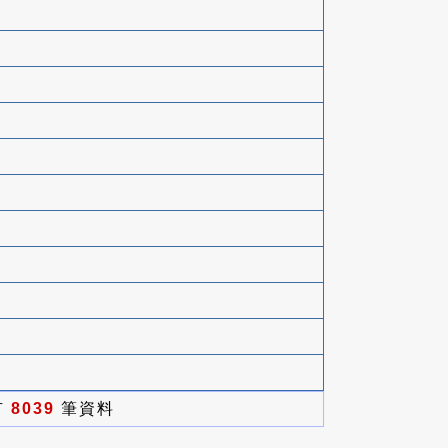
有
8039
筆資料