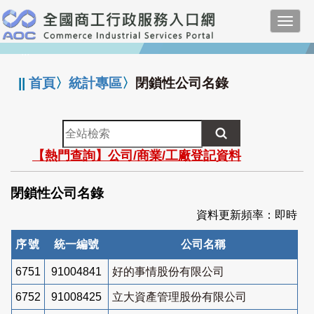
跳
Toggl
到
navig
主
:::
要
內
||
首頁
〉
統計專區
〉
閉鎖性公司名錄
容
全
站
【熱門查詢】公司/商業/工廠登記資料
檢
索
閉鎖性公司名錄
資料更新頻率：即時
序號
統一編號
公司名稱
6751
91004841
好的事情股份有限公司
6752
91008425
立大資產管理股份有限公司