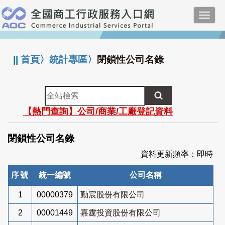
跳
Toggl
到
navig
主
:::
要
內
||
首頁
〉
統計專區
〉
閉鎖性公司名錄
容
全
站
【熱門查詢】公司/商業/工廠登記資料
檢
索
閉鎖性公司名錄
資料更新頻率：即時
序號
統一編號
公司名稱
1
00000379
勤宸股份有限公司
2
00001449
嘉霆投資股份有限公司