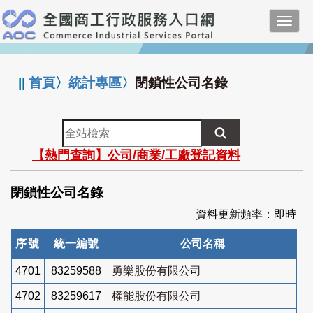
跳
Toggl
到
navig
主
:::
要
內
||
首頁
〉
統計專區
〉
閉鎖性公司名錄
容
全
站
【熱門查詢】公司/商業/工廠登記資料
檢
索
閉鎖性公司名錄
資料更新頻率：即時
序號
統一編號
公司名稱
4701
83259588
勇樂股份有限公司
4702
83259617
權能股份有限公司