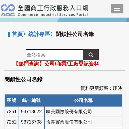
跳
Toggl
到
navig
主
:::
要
內
||
首頁
〉
統計專區
〉
閉鎖性公司名錄
容
全
站
【熱門查詢】公司/商業/工廠登記資料
檢
索
閉鎖性公司名錄
資料更新頻率：即時
序號
統一編號
公司名稱
7251
93713622
味美國際股份有限公司
7252
93713708
恆昇實業股份有限公司