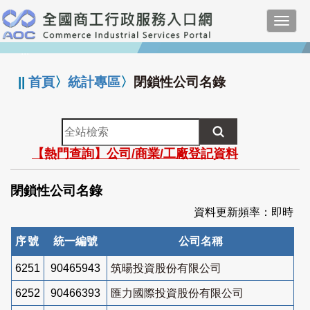
跳
Toggl
到
navig
主
:::
要
內
||
首頁
〉
統計專區
〉
閉鎖性公司名錄
容
全
站
【熱門查詢】公司/商業/工廠登記資料
檢
索
閉鎖性公司名錄
資料更新頻率：即時
序號
統一編號
公司名稱
6251
90465943
筑暘投資股份有限公司
6252
90466393
匯力國際投資股份有限公司