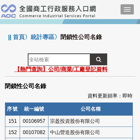
跳
Toggl
到
navig
主
:::
要
內
||
首頁
〉
統計專區
〉
閉鎖性公司名錄
容
全
站
【熱門查詢】公司/商業/工廠登記資料
檢
索
閉鎖性公司名錄
資料更新頻率：即時
序號
統一編號
公司名稱
151
00106957
宗盈投資股份有限公司
152
00107082
中山營造股份有限公司