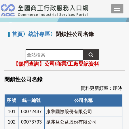
跳
Toggl
到
navig
主
:::
要
內
||
首頁
〉
統計專區
〉
閉鎖性公司名錄
容
全
站
【熱門查詢】公司/商業/工廠登記資料
檢
索
閉鎖性公司名錄
資料更新頻率：即時
序號
統一編號
公司名稱
101
00072437
康擎國際股份有限公司
102
00073793
昆兆益公益股份有限公司