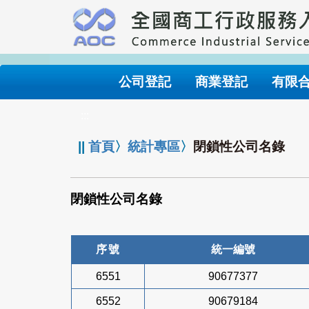
跳
到
主
要
內
公司登記
商業登記
有限
容
:::
||
首頁
〉
統計專區
〉
閉鎖性公司名錄
閉鎖性公司名錄
序號
統一編號
6551
90677377
6552
90679184