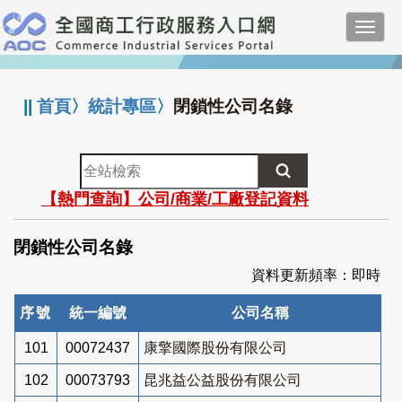
跳
Toggl
到
navig
主
:::
要
內
||
首頁
〉
統計專區
〉
閉鎖性公司名錄
容
全
站
【熱門查詢】公司/商業/工廠登記資料
檢
索
閉鎖性公司名錄
資料更新頻率：即時
序號
統一編號
公司名稱
101
00072437
康擎國際股份有限公司
102
00073793
昆兆益公益股份有限公司