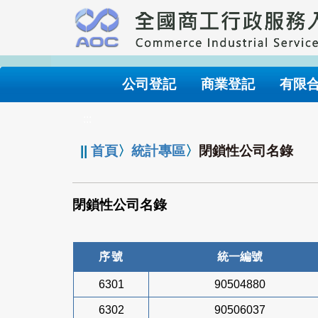
跳
到
主
要
內
公司登記
商業登記
有限
容
:::
||
首頁
〉
統計專區
〉
閉鎖性公司名錄
閉鎖性公司名錄
序號
統一編號
6301
90504880
6302
90506037