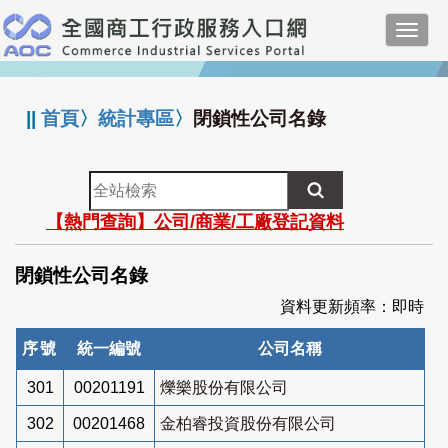
跳
Toggl
到
navig
主
:::
要
內
||
首頁
〉
統計專區
〉
閉鎖性公司名錄
容
全
站
【熱門查詢】公司/商業/工廠登記資料
檢
索
閉鎖性公司名錄
資料更新頻率：即時
序號
統一編號
公司名稱
301
00201191
爍樂股份有限公司
302
00201468
金柏睿投資股份有限公司