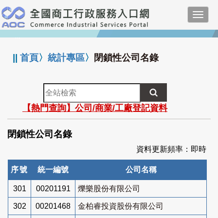
跳
Toggl
到
navig
主
:::
要
內
||
首頁
〉
統計專區
〉
閉鎖性公司名錄
容
全
站
【熱門查詢】公司/商業/工廠登記資料
檢
索
閉鎖性公司名錄
資料更新頻率：即時
序號
統一編號
公司名稱
301
00201191
爍樂股份有限公司
302
00201468
金柏睿投資股份有限公司