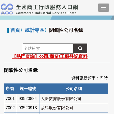
跳
Toggl
到
navig
主
:::
要
內
||
首頁
〉
統計專區
〉
閉鎖性公司名錄
容
全
站
【熱門查詢】公司/商業/工廠登記資料
檢
索
閉鎖性公司名錄
資料更新頻率：即時
序號
統一編號
公司名稱
7001
93520884
人脈數據股份有限公司
7002
93520913
蒙島股份有限公司