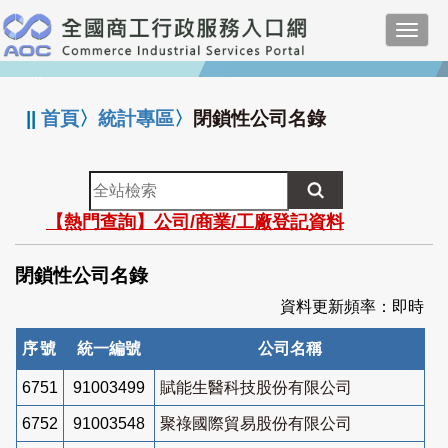
跳
Toggl
到
navig
主
:::
要
內
||
首頁
〉
統計專區
〉
閉鎖性公司名錄
容
全
站
【熱門查詢】公司/商業/工廠登記資料
檢
索
閉鎖性公司名錄
資料更新頻率：即時
序號
統一編號
公司名稱
6751
91003499
賦能生醫科技股份有限公司
6752
91003548
聚祿國際貿易股份有限公司