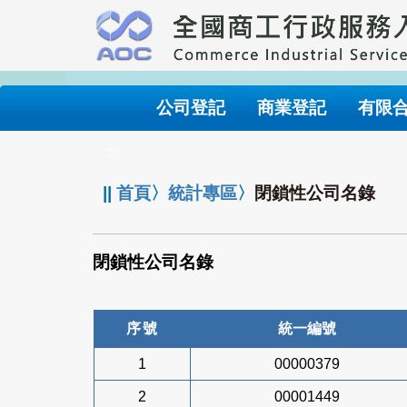
跳
到
主
要
內
公司登記
商業登記
有限
容
:::
||
首頁
〉
統計專區
〉
閉鎖性公司名錄
閉鎖性公司名錄
序號
統一編號
1
00000379
2
00001449