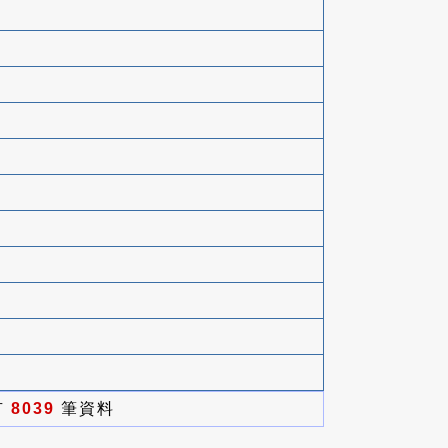
有
8039
筆資料