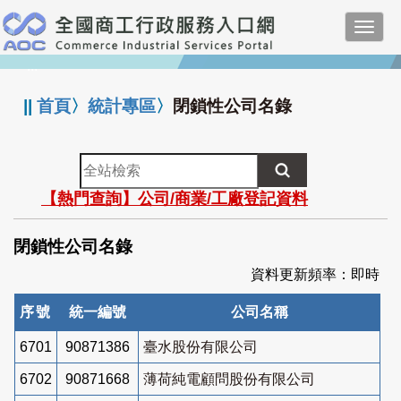
跳
Toggl
到
navig
主
:::
要
內
||
首頁
〉
統計專區
〉
閉鎖性公司名錄
容
全
站
【熱門查詢】公司/商業/工廠登記資料
檢
索
閉鎖性公司名錄
資料更新頻率：即時
序號
統一編號
公司名稱
6701
90871386
臺水股份有限公司
6702
90871668
薄荷純電顧問股份有限公司