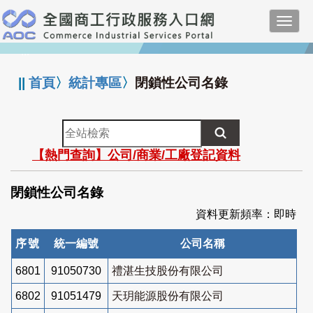
跳
Toggl
到
navig
主
:::
要
內
||
首頁
〉
統計專區
〉
閉鎖性公司名錄
容
全
站
【熱門查詢】公司/商業/工廠登記資料
檢
索
閉鎖性公司名錄
資料更新頻率：即時
序號
統一編號
公司名稱
6801
91050730
禮湛生技股份有限公司
6802
91051479
天玥能源股份有限公司