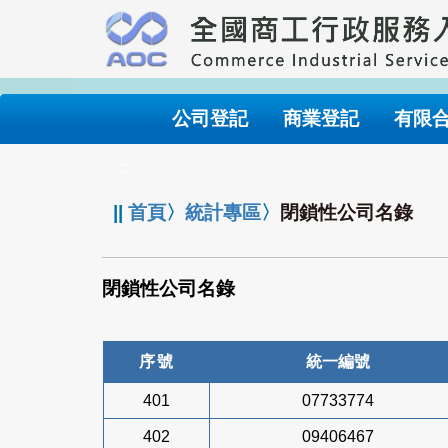
跳
到
主
要
內
公司登記
商業登記
有限
容
:::
||
首頁
〉
統計專區
〉
閉鎖性公司名錄
閉鎖性公司名錄
序號
統一編號
401
07733774
402
09406467