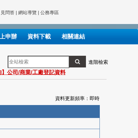
常見問答
|
網站導覽
|
公務專區
上申辦
資料下載
相關連結
全
進階檢索
站
】公司/商業/工廠登記資料
檢
索
資料更新頻率：即時