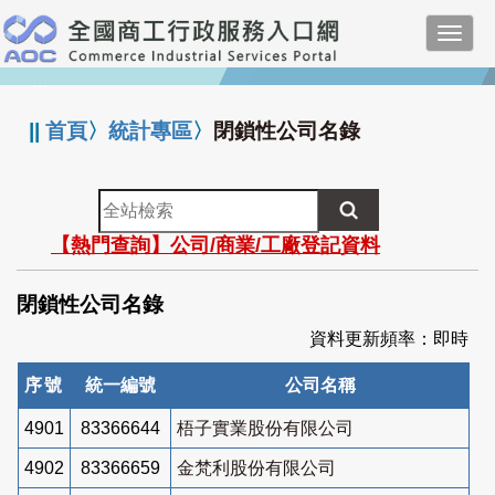
跳
Toggl
到
navig
主
:::
要
內
||
首頁
〉
統計專區
〉
閉鎖性公司名錄
容
全
站
【熱門查詢】公司/商業/工廠登記資料
檢
索
閉鎖性公司名錄
資料更新頻率：即時
序號
統一編號
公司名稱
4901
83366644
梧子實業股份有限公司
4902
83366659
金梵利股份有限公司