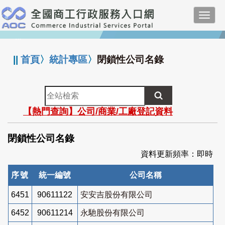
跳
Toggl
到
navig
主
:::
要
內
||
首頁
〉
統計專區
〉
閉鎖性公司名錄
容
全
站
【熱門查詢】公司/商業/工廠登記資料
檢
索
閉鎖性公司名錄
資料更新頻率：即時
序號
統一編號
公司名稱
6451
90611122
安安吉股份有限公司
6452
90611214
永馳股份有限公司