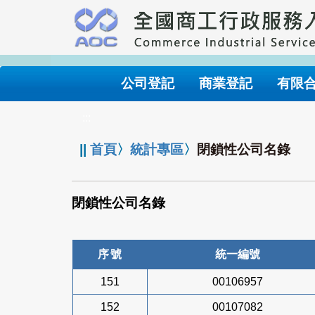
跳
到
主
要
內
公司登記
商業登記
有限
容
:::
||
首頁
〉
統計專區
〉
閉鎖性公司名錄
閉鎖性公司名錄
序號
統一編號
151
00106957
152
00107082