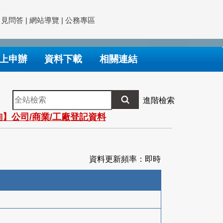
常見問答
|
網站導覽
|
公務專區
上申辦
資料下載
相關連結
全
進階檢索
站
】公司/商業/工廠登記資料
檢
索
資料更新頻率：即時