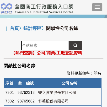
跳
Toggl
到
navig
主
:::
要
內
||
首頁
〉
統計專區
〉
閉鎖性公司名錄
容
全
站
【熱門查詢】公司/商業/工廠登記資料
檢
索
閉鎖性公司名錄
資料更新頻率：即時
序號
統一編號
公司名稱
7301
93762313
樂之實業股份有限公司
7302
93765682
舒茀股份有限公司