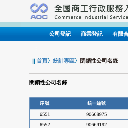
跳
到
主
要
內
公司登記
商業登記
有限
容
:::
||
首頁
〉
統計專區
〉
閉鎖性公司名錄
閉鎖性公司名錄
序號
統一編號
6551
90668975
6552
90669192