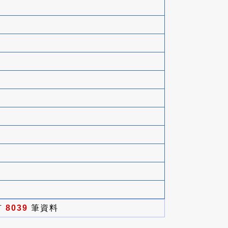
有
8039
筆資料